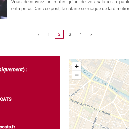
Vous découvrez un matin qu’un de vos salariés a publi
entreprise. Dans ce post, le salarié se moque de la direction,
«
1
2
3
4
»
+
uniquement
) :
−
OCATS
ocats.fr