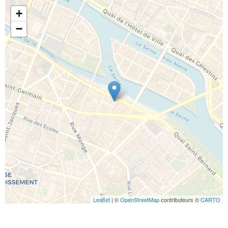
+
−
Leaflet
| ©
OpenStreetMap
contributeurs ©
CARTO