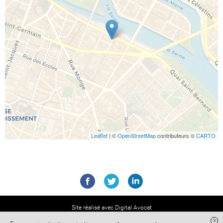
Leaflet
| ©
OpenStreetMap
contributeurs ©
CARTO
Site réalisé avec
Digital Avocat
Portail des Avocats Mandataires en Transactions Immobilières
x