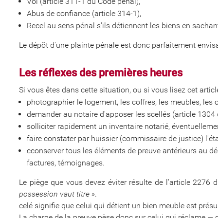
Vol (article 311-1 du Code pénal),
Abus de confiance (article 314-1),
Recel au sens pénal s'ils détiennent les biens en sachant l
Le dépôt d'une plainte pénale est donc parfaitement envis
Les réflexes des premières heures
Si vous êtes dans cette situation, ou si vous lisez cet articl
photographier le logement, les coffres, les meubles, les 
demander au notaire d'apposer les scellés (article 1304 
solliciter rapidement un inventaire notarié, éventuellem
faire constater par huissier (commissaire de justice) l'
cconserver tous les éléments de preuve antérieurs au déc
factures, témoignages.
Le piège que vous devez éviter résulte de l'article 2276 d
possession vaut titre »
.
celé signifie que celui qui détient un bien meuble est présu
La charge de la preuve pèse donc sur celui qui réclame — d