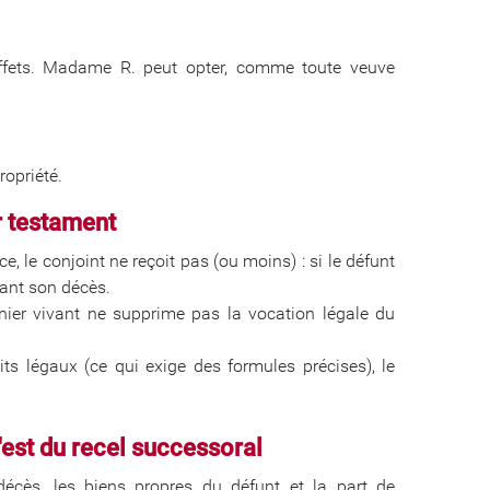
effets. Madame R. peut opter, comme toute veuve
ropriété.
r testament
, le conjoint ne reçoit pas (ou moins) : si le défunt
ant son décès.
rnier vivant ne supprime pas la vocation légale du
ts légaux (ce qui exige des formules précises), le
c'est du recel successoral
décès, les biens propres du défunt et la part de