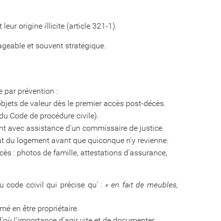
eur origine illicite (article 321-1).
ageable et souvent stratégique.
e par prévention :
objets de valeur dès le premier accès post-décès.
du Code de procédure civile).
ent avec assistance d'un commissaire de justice.
état du logement avant que quiconque n'y revienne.
ès : photos de famille, attestations d'assurance,
u code ccivil qui précise qu' :
« en fait de meubles,
mé en être propriétaire.
'où l'importance d'agir vite et de documenter.